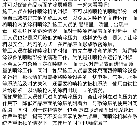
才可以保证产品表面的涂层质量，一起来看看吧!
施工人员在操作喷涂机的时候，不可以将喷枪的喷嘴部分，对
准自己或者是其他的施工人员。以免因为喷枪的高速运作，而
将喷枪内的涂料喷涂到施工人员的 眼睛里、嘴里，出现中
毒，皮肤灼伤的危险情况。而对于喷涂产品表面的过程中，施
工人员也好是采用较低的喷涂压力。这样的做法，是为了让涂
料以安全、均匀的方式，在产品表面形成致密涂层。
施工人员在操作喷涂机的时候，首先主要注意的地方，就是喷
涂设备的喷嘴部分的清理工作。为的是让喷枪在运行的时候，
不会因为有杂质固定在喷嘴内，而 无法对产品表面进行高质
量的喷涂工作。同时，如果施工人员需要休息而暂停喷涂设备
的运行，那么我们就需要将喷涂设备的一切电源、气源、水源
等系统给及时的关闭。还需要将喷枪的扳机系统，使用自锁挡
片给锁紧，以防喷枪内的涂料出现干固的情况。
而如果施工人员使用过高的喷涂压力，会让涂料在过高压力的
作用下，降低产品表面的涂层的附着力，导致涂层的使用时间
缩减。同时，对于这样情况，也会 造成喷涂设备出现系统部
件严重磨损，提高了不安全因素的发生频率。而喷涂机械在系
统严重磨损的情况下，其使用的时间也就缩减了。