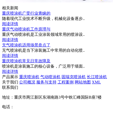
相关新闻
重庆喷涂机广受行业青睐的
随着现代工业技术不断升级，机械化设备逐步..
阅读详情
重庆气动喷涂机工作原理与
重庆气动喷涂机是工业涂装领域常用的喷涂设..
阅读详情
无气喷涂机适用场景盘点了
无气喷涂机是当下涂装施工中常用的自动化喷..
阅读详情
重庆喷涂机常见日常故障及
喷涂机是涂装施工的核心设备，广泛用于墙面..
阅读详情
产品展示
重庆喷涂机
气动喷涂机
固瑞克喷涂机
长江喷涂机
关于我们
公司概况
服务与支持
工程案例
网站地图
XML
联系我们
地址：重庆市两江新区东湖南路3号中铁汇峰国际B座7楼
电话：